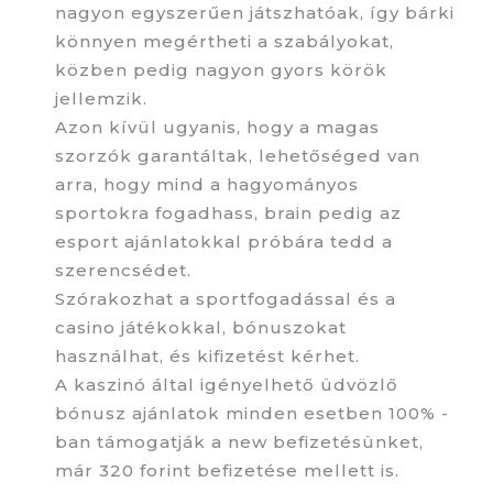
nagyon egyszerűen játszhatóak, így bárki
könnyen megértheti a szabályokat,
közben pedig nagyon gyors körök
jellemzik.
Azon kívül ugyanis, hogy a magas
szorzók garantáltak, lehetőséged van
arra, hogy mind a hagyományos
sportokra fogadhass, brain pedig az
esport ajánlatokkal próbára tedd a
szerencsédet.
Szórakozhat a sportfogadással és a
casino játékokkal, bónuszokat
használhat, és kifizetést kérhet.
A kaszinó által igényelhető üdvözlő
bónusz ajánlatok minden esetben 100% -
ban támogatják a new befizetésünket,
már 320 forint befizetése mellett is.