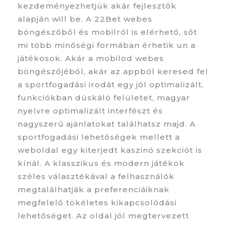
kezdeményezhetjük akár fejlesztők
alapján will be. A 22Bet webes
böngészőből és mobilról is elérhető, sőt
mi több minőségi formában érhetik un a
játékosok. Akár a mobilod webes
böngészőjéből, akár az appból keresed fel
a sportfogadási irodát egy jól optimalizált,
funkciókban dúskáló felületet, magyar
nyelvre optimalizált interfészt és
nagyszerű ajánlatokat találhatsz majd. A
sportfogadási lehetőségek mellett a
weboldal egy kiterjedt kaszinó szekciót is
kínál. A klasszikus és modern játékok
széles választékával a felhasználók
megtalálhatják a preferenciáiknak
megfelelő tökéletes kikapcsolódási
lehetőséget. Az oldal jól megtervezett