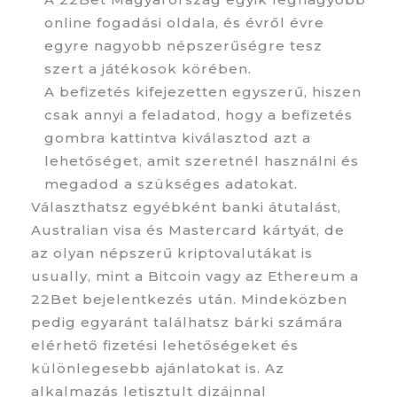
online fogadási oldala, és évről évre
egyre nagyobb népszerűségre tesz
szert a játékosok körében.
A befizetés kifejezetten egyszerű, hiszen
csak annyi a feladatod, hogy a befizetés
gombra kattintva kiválasztod azt a
lehetőséget, amit szeretnél használni és
megadod a szükséges adatokat.
Választhatsz egyébként banki átutalást,
Australian visa és Mastercard kártyát, de
az olyan népszerű kriptovalutákat is
usually, mint a Bitcoin vagy az Ethereum a
22Bet bejelentkezés után. Mindeközben
pedig egyaránt találhatsz bárki számára
elérhető fizetési lehetőségeket és
különlegesebb ajánlatokat is. Az
alkalmazás letisztult dizájnnal