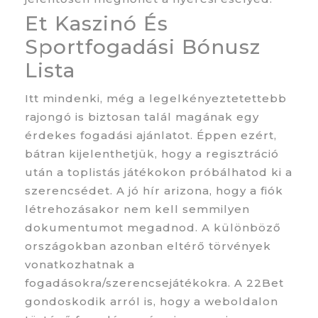
Et Kaszinó És
Sportfogadási Bónusz
Lista
Itt mindenki, még a legelkényeztetettebb
rajongó is biztosan talál magának egy
érdekes fogadási ajánlatot. Éppen ezért,
bátran kijelenthetjük, hogy a regisztráció
után a toplistás játékokon próbálhatod ki a
szerencsédet. A jó hír arizona, hogy a fiók
létrehozásakor nem kell semmilyen
dokumentumot megadnod. A különböző
országokban azonban eltérő törvények
vonatkozhatnak a
fogadásokra/szerencsejátékokra. A 22Bet
gondoskodik arról is, hogy a weboldalon