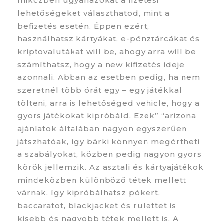
miközben ugyanazokat a fizetési
lehetőségeket választhatod, mint a
befizetés esetén. Éppen ezért,
használhatsz kártyákat, e-pénztárcákat és
kriptovalutákat will be, ahogy arra will be
számíthatsz, hogy a new kifizetés ideje
azonnali. Abban az esetben pedig, ha nem
szeretnél több órát egy – egy játékkal
tölteni, arra is lehetőséged vehicle, hogy a
gyors játékokat kipróbáld. Ezek” “arizona
ajánlatok általában nagyon egyszerűen
játszhatóak, így bárki könnyen megértheti
a szabályokat, közben pedig nagyon gyors
körök jellemzik. Az asztali és kártyajátékok
mindeközben különböző tétek mellett
várnak, így kipróbálhatsz pókert,
baccaratot, blackjacket és rulettet is
kisebb és nagyobb tétek mellett is. A