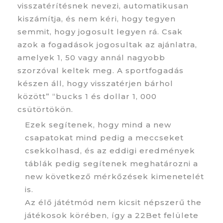
visszatérítésnek nevezi, automatikusan
kiszámítja, és nem kéri, hogy tegyen
semmit, hogy jogosult legyen rá. Csak
azok a fogadások jogosultak az ajánlatra,
amelyek 1, 50 vagy annál nagyobb
szorzóval keltek meg. A sportfogadás
készen áll, hogy visszatérjen bárhol
között” “bucks 1 és dollar 1, 000
csütörtökön.
Ezek segítenek, hogy mind a new
csapatokat mind pedig a meccseket
csekkolhasd, és az eddigi eredmények
táblák pedig segítenek meghatározni a
new következő mérkőzések kimenetelét
is.
Az élő játétmód nem kicsit népszerű the
játékosok körében, így a 22Bet felülete