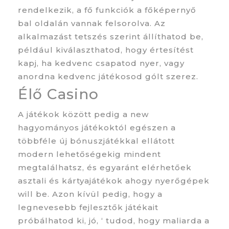
rendelkezik, a fő funkciók a főképernyő
bal oldalán vannak felsorolva. Az
alkalmazást tetszés szerint állíthatod be,
például kiválaszthatod, hogy értesítést
kapj, ha kedvenc csapatod nyer, vagy
anordna kedvenc játékosod gólt szerez.
Élő Casino
A játékok között pedig a new
hagyományos játékoktól egészen a
többféle új bónuszjátékkal ellátott
modern lehetőségekig mindent
megtalálhatsz, és egyaránt elérhetőek
asztali és kártyajátékok ahogy nyerőgépek
will be. Azon kívül pedig, hogy a
legnevesebb fejlesztők játékait
próbálhatod ki, jó, ‘ tudod, hogy maliarda a