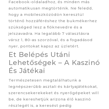
Facebook-oldaladhoz, és minden más
automatikusan megtörténik. Ne feledd,
hogy a mobileszközödön keresztül
történő hozzáféréshez the bukmékerhez
szükséged lesz a fióknevedre és a
jelszavadra. Ha legalább 7 választásra
vársz 1, 80-as szorzóval, és a fogadásod
nyer, pontokat kapsz az üzletért.
Et Belépés Utáni
Lehetőségek – A Kaszinó
És Játékai
Természetesen megtalálhatunk a
legnépszerűbb asztali és kártyajátékokat,
szerencsekerekeket és nyerőgépeket will
be, de kereshetjük arizona élő kaszinó
részlegét is, a keresést pedig