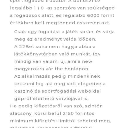
sportfogadási irodától. A bónuszhoz
legalább 1 ) 8 -as szorzóra van szükséged
a fogadások alatt, és legalább 6000 forint
értékben kell megtenned összesen azt.
Csak egy fogadást a játék során, és várja
meg az eredményt valós időben.
A 22Bet soha nem hagyja abba a
játékkönyvtárban való munkát, így
mindig van valami új, ami a new
magyarokra vár the honlapon.
Az alkalmazás pedig mindenkinek
tetszeni fog aki meg volt elégedve a
kaszinó és sportfogadási weboldal
gépről elérhető verziójával is.
Ha pedig kifizetésről van szó, szintén
alacsony, körülbelül 2150 forintos
minimum kifizetési limittől teheted meg,