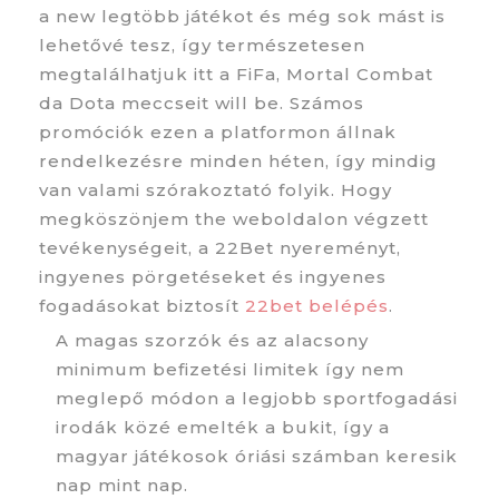
a new legtöbb játékot és még sok mást is
lehetővé tesz, így természetesen
megtalálhatjuk itt a FiFa, Mortal Combat
da Dota meccseit will be. Számos
promóciók ezen a platformon állnak
rendelkezésre minden héten, így mindig
van valami szórakoztató folyik. Hogy
megköszönjem the weboldalon végzett
tevékenységeit, a 22Bet nyereményt,
ingyenes pörgetéseket és ingyenes
fogadásokat biztosít
22bet belépés
.
A magas szorzók és az alacsony
minimum befizetési limitek így nem
meglepő módon a legjobb sportfogadási
irodák közé emelték a bukit, így a
magyar játékosok óriási számban keresik
nap mint nap.