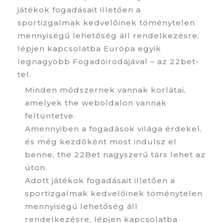
játékok fogadásait illetően a
sportizgalmak kedvelőinek töménytelen
mennyiségű lehetőség áll rendelkezésre,
lépjen kapcsolatba Európa egyik
legnagyobb Fogadóirodájával – az 22bet-
tel.
Minden módszernek vannak korlátai,
amelyek the weboldalon vannak
feltüntetve.
Amennyiben a fogadások világa érdekel,
és még kezdőként most indulsz el
benne, the 22Bet nagyszerű társ lehet az
úton.
Adott játékok fogadásait illetően a
sportizgalmak kedvelőinek töménytelen
mennyiségű lehetőség áll
rendelkezésre, lépjen kapcsolatba