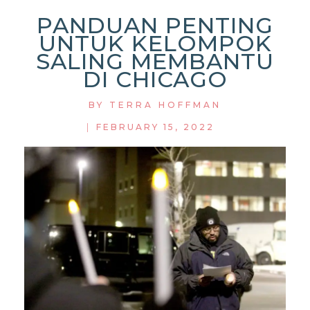
PANDUAN PENTING
UNTUK KELOMPOK
SALING MEMBANTU
DI CHICAGO
BY
TERRA HOFFMAN
|
FEBRUARY 15, 2022