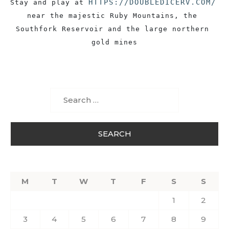
HTTPS://DOUBLEDICERV.COM/
Stay and play at 
near the majestic Ruby Mountains, the 
Southfork Reservoir and the large northern 
gold mines
Search
for:
M
T
W
T
F
S
S
1
2
3
4
5
6
7
8
9