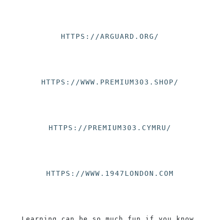
HTTPS://ARGUARD.ORG/
HTTPS://WWW.PREMIUM303.SHOP/
HTTPS://PREMIUM303.CYMRU/
HTTPS://WWW.1947LONDON.COM
Learning can be so much fun if you know 