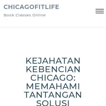
Skip
CHICAGOFITLIFE
to
content
Book Classes Online
Close
Menu
KEJAHATAN
KEBENCIAN
CHICAGO:
MEMAHAMI
TANTANGAN
SOLUSI