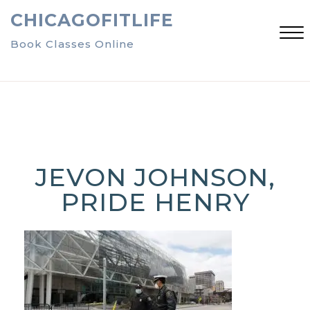
Skip
CHICAGOFITLIFE
to
content
Book Classes Online
Close
Menu
JEVON JOHNSON,
PRIDE HENRY